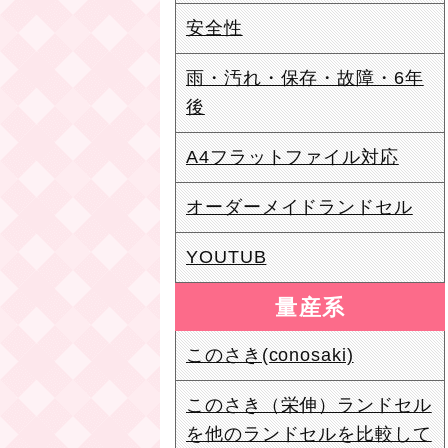
安全性
雨・汚れ・保存・故障・6年
後
A4フラットファイル対応
オーダーメイドランドセル
YOUTUB
量産系
このさき(conosaki)
このさき（栄伸）ランドセル
を他のランドセルを比較して