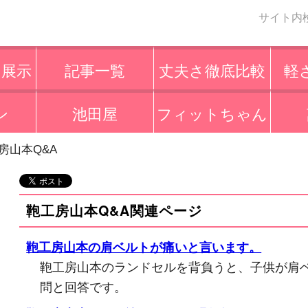
サイト内
・展示
記事一覧
丈夫さ徹底比較
軽
ン
池田屋
フィットちゃん
房山本Q&A
鞄工房山本Q&A関連ページ
鞄工房山本の肩ベルトが痛いと言います。
鞄工房山本のランドセルを背負うと、子供が肩
問と回答です。