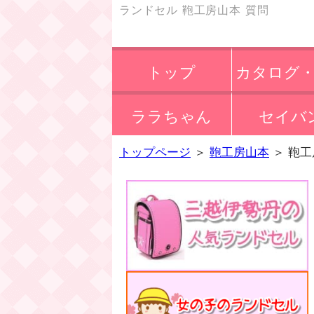
ランドセル 鞄工房山本 質問
トップ
カタログ
ララちゃん
セイバ
会
トップページ
＞
鞄工房山本
＞
鞄工