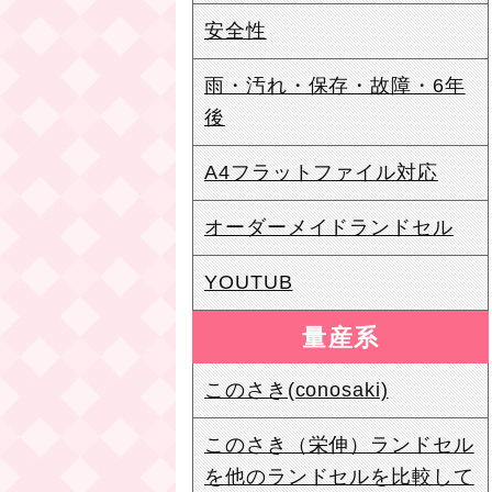
安全性
雨・汚れ・保存・故障・6年
後
A4フラットファイル対応
オーダーメイドランドセル
YOUTUB
量産系
このさき(conosaki)
このさき（栄伸）ランドセル
を他のランドセルを比較して