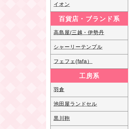
イオン
百貨店・ブランド系
高島屋/三越・伊勢丹
シャーリーテンプル
フェフェ(fafa）
工房系
羽倉
池田屋ランドセル
黒川鞄