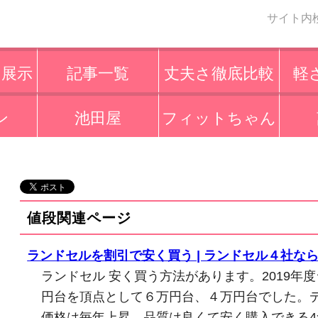
サイト内
・展示
記事一覧
丈夫さ徹底比較
軽
ン
池田屋
フィットちゃん
値段関連ページ
ランドセルを割引で安く買う | ランドセル４社な
ランドセル 安く買う方法があります。2019年
円台を頂点として６万円台、４万円台でした。
価格は毎年上昇。品質は良くて安く購入できる