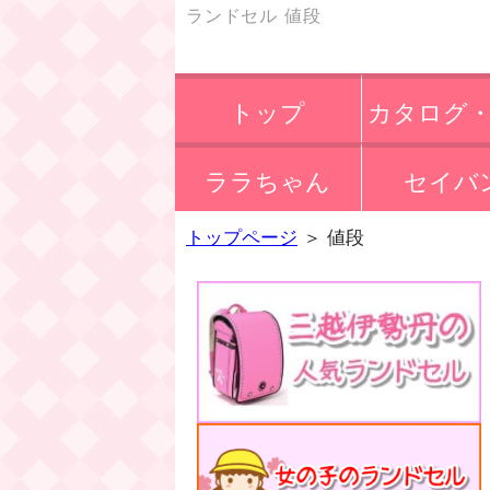
ランドセル 値段
トップ
カタログ
ララちゃん
セイバ
会
トップページ
＞
値段